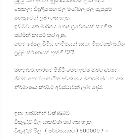
සුදුසු වන අතර බහුකාර්යතාවක් ලබා දෙයි.
තෙකලා විදුලිය සහ ජල මණ්ඩල ජල සැපයුම
පහසුවෙන් ලබා ගත හැක.
ඉඩමට යන මාර්ගය හොඳ ප්‍රවේශයක් සහතික
කරමින් කාපට් කර ඇත.
මෙම දේපල විවිධ භාවිතයන් සඳහා විභවයක් සහිත
ප්‍රමුඛ ස්ථානයක් භුක්ති විඳියි.
මහනුවර, හාරගම පිහිටි මෙම ඉඩම ඔබට අවශ්‍ය
ජීවන හෝ ව්‍යාපාරික අවකාශය මනරම් ස්ථානයක
නිර්මාණය කිරීමට අවස්ථාවක් ලබා දෙයි.
ඉතා ඉක්මනින් විකිණීමට
විකුණුම් මිල සාකච්ඡා කර ගත හැක
විකුණුම් මිල : ( පර්චසයකට ) 600000 / =