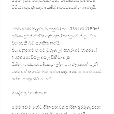
මෙම ඉඩම නේවාසික හෝ වාණිජමය වශයෙන්
විවිධ අරමුණු සඳහා කදිම අවස්ථාවක් ලබා දෙයි.
මෙම ඉඩම බදුල්ල මහනුවර පාරේ සිට මීටර් 50ක්
පමණ දුරින් පිහිටා ඇති අතර පහසුවෙන් ප්‍රවේශ
විය හැකි බව සහතික කරයි.
එය අනුරගම පාරට මුහුණලා අනුරාගම නගරයේ
NLDB ගොවිපල අසල පිහිටා ඇත
රිකිල්ලගස්කඩ, පදියපැලැල්ල සහ වලපනේ වැනි
ගමනාන්ත වෙත බස් සේවා සඳහා පහසු ප්‍රවේශයක්
සහිත පහසු ස්ථානයක්
? දේපල විශේෂාංග:
මෙම ඉඩම නේවාසික සහ ව්‍යාපාරික අරමුණු සඳහා