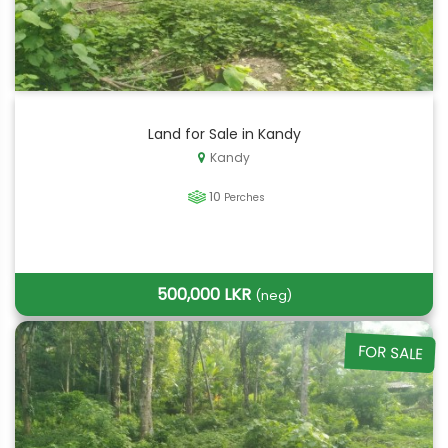
Land for Sale in Kandy
Kandy
10
Perches
500,000 LKR
(neg)
FOR SALE