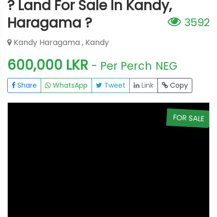
?️ Land For Sale In Kandy,
Haragama ?
3592
Kandy Haragama , Kandy
600,000 LKR
- Per Perch
NEG
Share
WhatsApp
Tweet
Link
Copy
E
FOR SALE