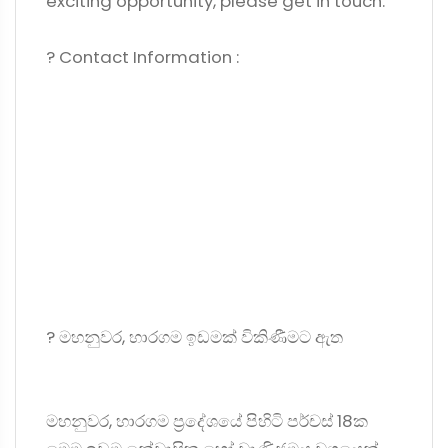
exciting opportunity, please get in touch.
? Contact Information :
?️ මහනුවර, හාරගම ඉඩමක් විකිණීමට ඇත
මහනුවර, හාරගම ප්‍රදේශයේ පිහිටි පර්චස් 18ක