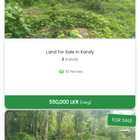
Land for Sale in Kandy
Kandy
10
Perches
550,000 LKR
(neg)
FOR SALE