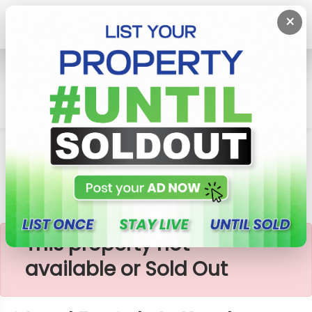
×
Home
Lands
Kandy
?️ Land For Sale In Kandy, Haragama ?
×
This property not
available or Sold Out