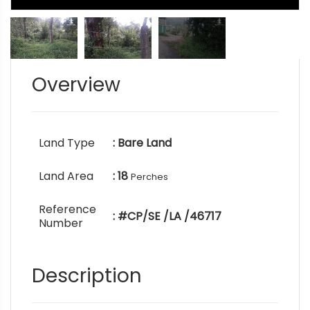
Overview
Land Type
: Bare Land
Land Area
: 18
Perches
Reference
: #CP/SE /LA /46717
Number
Description